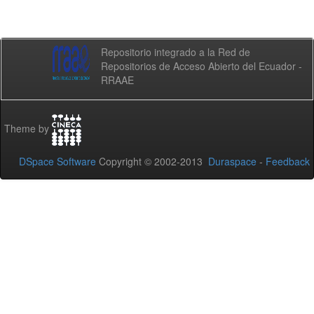
Repositorio integrado a la Red de
Repositorios de Acceso Abierto del Ecuador -
RRAAE
Theme by
DSpace Software
Copyright © 2002-2013
Duraspace
-
Feedback