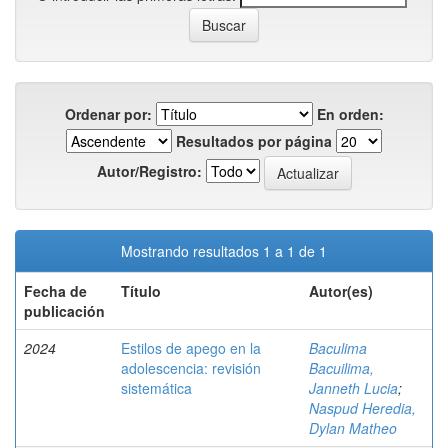
Ordenar por:
En orden:
Resultados por página
Autor/Registro:
Mostrando resultados 1 a 1 de 1
Fecha de
Título
Autor(es)
publicación
2024
Estilos de apego en la
Baculima
adolescencia: revisión
Bacuilima,
sistemática
Janneth Lucia
;
Naspud Heredia,
Dylan Matheo