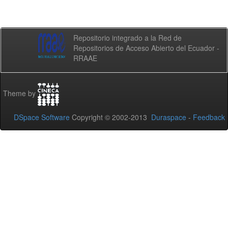
Repositorio integrado a la Red de
Repositorios de Acceso Abierto del Ecuador -
RRAAE
Theme by
DSpace Software
Copyright © 2002-2013
Duraspace
-
Feedback