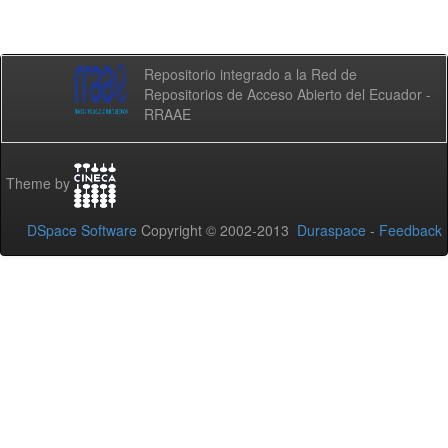
Repositorio integrado a la Red de
Repositorios de Acceso Abierto del Ecuador -
RRAAE
Theme by
DSpace Software
Copyright © 2002-2013
Duraspace
-
Feedback