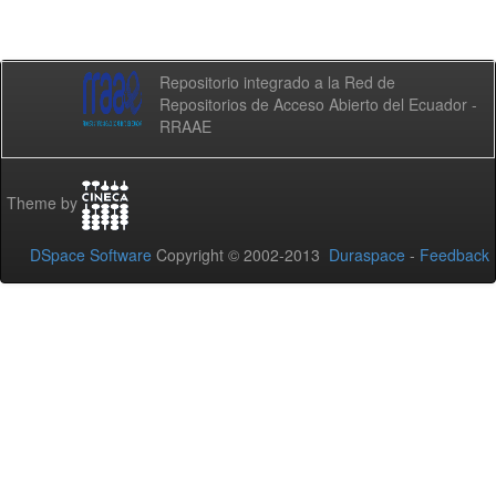
Repositorio integrado a la Red de
Repositorios de Acceso Abierto del Ecuador -
RRAAE
Theme by
DSpace Software
Copyright © 2002-2013
Duraspace
-
Feedback