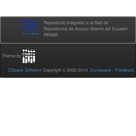
Repositorio integrado a la Red de
Repositorios de Acceso Abierto del Ecuador -
RRAAE
Theme by
DSpace Software
Copyright © 2002-2013
Duraspace
-
Feedback