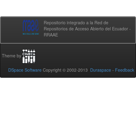
Repositorio integrado a la Red de
Repositorios de Acceso Abierto del Ecuador -
RRAAE
Theme by
DSpace Software
Copyright © 2002-2013
Duraspace
-
Feedback