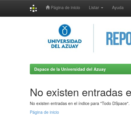
Página de inicio
Listar
Ayuda
Skip
navigation
Dspace de la Universidad del Azuay
No existen entradas e
No existen entradas en el índice para "Todo DSpace".
Página de inicio