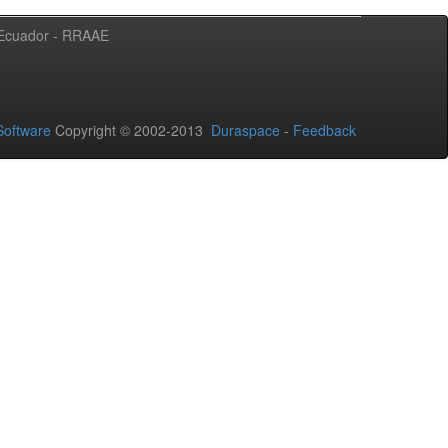
l Ecuador - RRAAE
oftware
Copyright © 2002-2013
Duraspace
-
Feedback