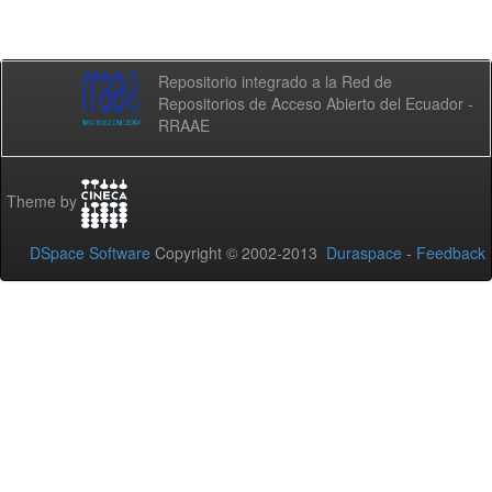
Repositorio integrado a la Red de
Repositorios de Acceso Abierto del Ecuador -
RRAAE
Theme by
DSpace Software
Copyright © 2002-2013
Duraspace
-
Feedback