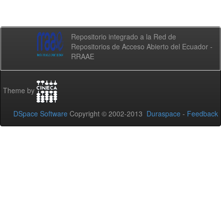
Repositorio integrado a la Red de
Repositorios de Acceso Abierto del Ecuador -
RRAAE
Theme by
DSpace Software
Copyright © 2002-2013
Duraspace
-
Feedback