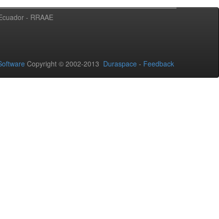
l Ecuador - RRAAE
oftware
Copyright © 2002-2013
Duraspace
-
Feedback