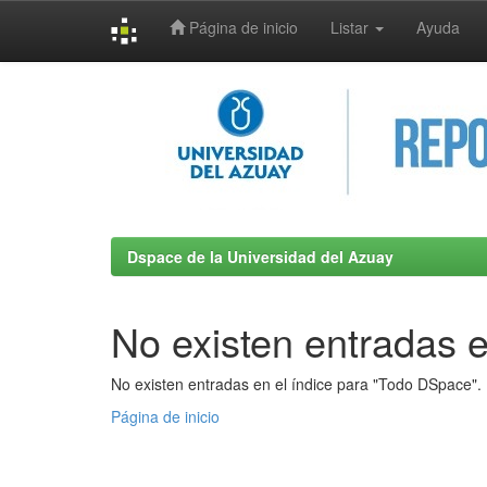
Página de inicio
Listar
Ayuda
Skip
navigation
Dspace de la Universidad del Azuay
No existen entradas e
No existen entradas en el índice para "Todo DSpace".
Página de inicio