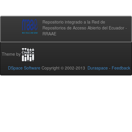
Repositorio integrado a la Red de
Repositorios de Acceso Abierto del Ecuador -
RRAAE
Theme by
DSpace Software
Copyright © 2002-2013
Duraspace
-
Feedback