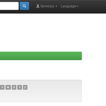
Servicios
Language
V
W
X
Y
Z