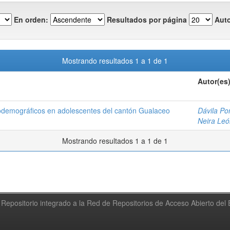
En orden:
Resultados por página
Auto
Mostrando resultados 1 a 1 de 1
Autor(es
iodemográficos en adolescentes del cantón Gualaceo
Dávila Po
Neira Leó
Mostrando resultados 1 a 1 de 1
Repositorio integrado a la Red de Repositorios de Acceso Abierto de