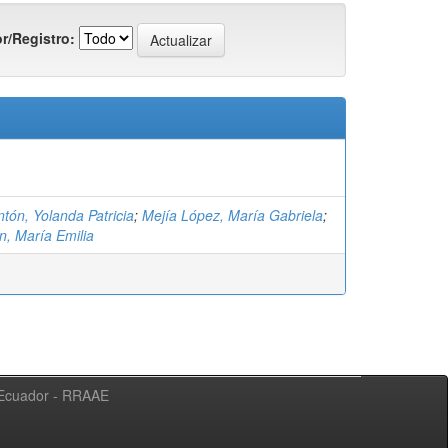
r/Registro:
)
ntón, Yolanda Patricia
;
Mejía López, María Gabriela
;
n, María Emilia
l Ecuador - RRAAE