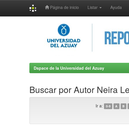
Página de inicio
Listar
Ayuda
Skip
navigation
Dspace de la Universidad del Azuay
Buscar por Autor Neira Le
Ir a:
0-9
A
B