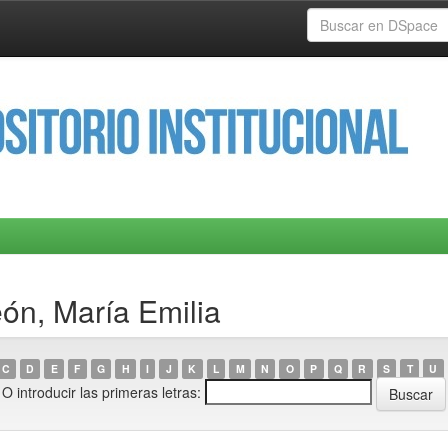
ón, María Emilia
C
D
E
F
G
H
I
J
K
L
M
N
O
P
Q
R
S
T
U
O introducir las primeras letras: