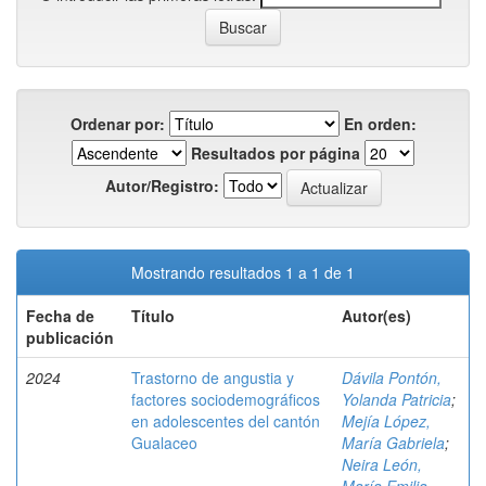
Ordenar por:
En orden:
Resultados por página
Autor/Registro:
Mostrando resultados 1 a 1 de 1
Fecha de
Título
Autor(es)
publicación
2024
Trastorno de angustia y
Dávila Pontón,
factores sociodemográficos
Yolanda Patricia
;
en adolescentes del cantón
Mejía López,
Gualaceo
María Gabriela
;
Neira León,