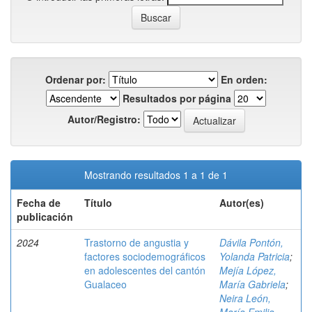
Ordenar por:
En orden:
Resultados por página
Autor/Registro:
Mostrando resultados 1 a 1 de 1
Fecha de
Título
Autor(es)
publicación
2024
Trastorno de angustia y
Dávila Pontón,
factores sociodemográficos
Yolanda Patricia
;
en adolescentes del cantón
Mejía López,
Gualaceo
María Gabriela
;
Neira León,