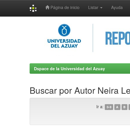
Página de inicio
Listar
Ayuda
Skip
navigation
Dspace de la Universidad del Azuay
Buscar por Autor Neira Le
Ir a:
0-9
A
B