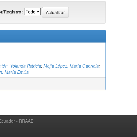
r/Registro:
)
ntón, Yolanda Patricia
;
Mejía López, María Gabriela
;
n, María Emilia
l Ecuador - RRAAE