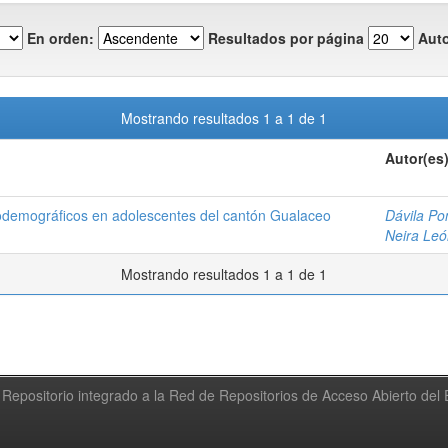
En orden:
Resultados por página
Auto
Mostrando resultados 1 a 1 de 1
Autor(es
iodemográficos en adolescentes del cantón Gualaceo
Dávila Po
Neira Leó
Mostrando resultados 1 a 1 de 1
Repositorio integrado a la Red de Repositorios de Acceso Abierto de