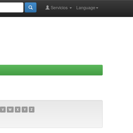
Servicios
Language
V
W
X
Y
Z