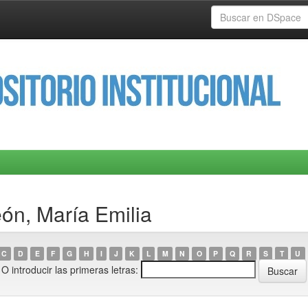
ón, María Emilia
C
D
E
F
G
H
I
J
K
L
M
N
O
P
Q
R
S
T
U
O introducir las primeras letras: