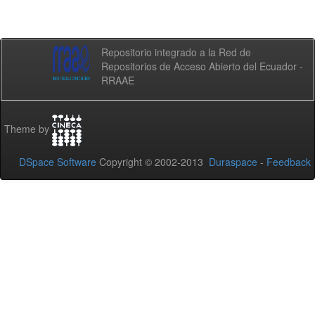
Repositorio integrado a la Red de
Repositorios de Acceso Abierto del Ecuador -
RRAAE
Theme by
DSpace Software
Copyright © 2002-2013
Duraspace
-
Feedback