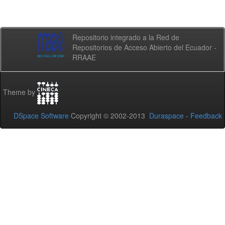
Repositorio integrado a la Red de
Repositorios de Acceso Abierto del Ecuador -
RRAAE
Theme by
DSpace Software
Copyright © 2002-2013
Duraspace
-
Feedback