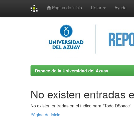
Página de inicio
Listar
Ayuda
Skip
navigation
Dspace de la Universidad del Azuay
No existen entradas e
No existen entradas en el índice para "Todo DSpace".
Página de inicio