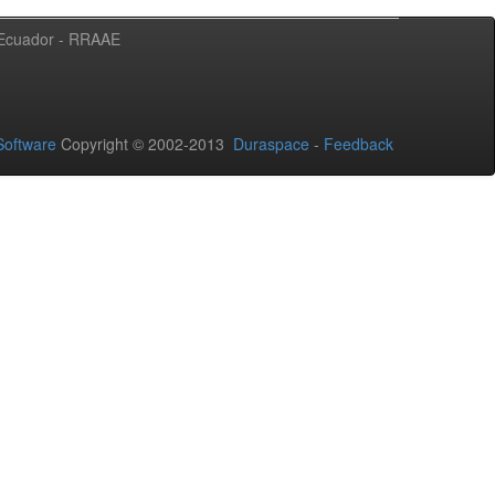
l Ecuador - RRAAE
oftware
Copyright © 2002-2013
Duraspace
-
Feedback