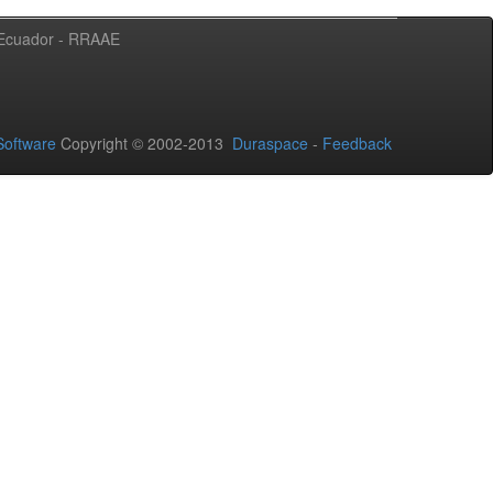
l Ecuador - RRAAE
oftware
Copyright © 2002-2013
Duraspace
-
Feedback