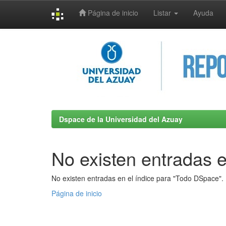
Página de inicio
Listar
Ayuda
Skip
navigation
Dspace de la Universidad del Azuay
No existen entradas e
No existen entradas en el índice para "Todo DSpace".
Página de inicio