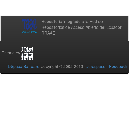
Repositorio integrado a la Red de
Repositorios de Acceso Abierto del Ecuador -
RRAAE
Theme by
DSpace Software
Copyright © 2002-2013
Duraspace
-
Feedback