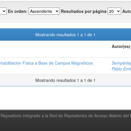
En orden:
Resultados por página
Auto
Mostrando resultados 1 a 1 de 1
Autor(es)
ehabilitación Física a Base de Campos Magnéticos
Sempérteg
Pablo Emil
Mostrando resultados 1 a 1 de 1
Repositorio integrado a la Red de Repositorios de Acceso Abierto de