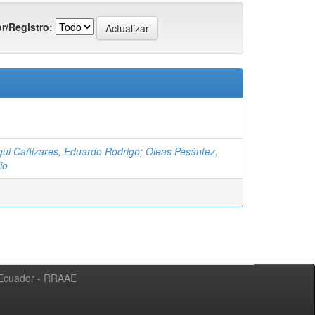
r/Registro:
ui Cañizares, Eduardo Rodrigo
;
Oleas Pesántez,
io
l Ecuador - RRAAE