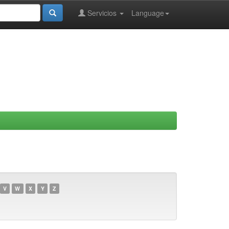
Servicios
Language
V
W
X
Y
Z