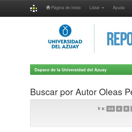
Página de inicio
Listar
Ayuda
Skip
navigation
Dspace de la Universidad del Azuay
Buscar por Autor Oleas P
Ir a:
0-9
A
B