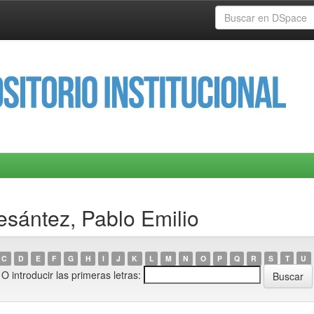
esántez, Pablo Emilio
C
D
E
F
G
H
I
J
K
L
M
N
O
P
Q
R
S
T
U
O introducir las primeras letras: