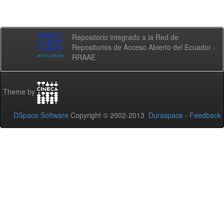
Repositorio integrado a la Red de
Repositorios de Acceso Abierto del Ecuador -
RRAAE
Theme by
DSpace Software
Copyright © 2002-2013
Duraspace
-
Feedback