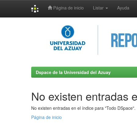
Página de inicio
Listar
Ayuda
Skip
navigation
Dspace de la Universidad del Azuay
No existen entradas e
No existen entradas en el índice para "Todo DSpace".
Página de inicio