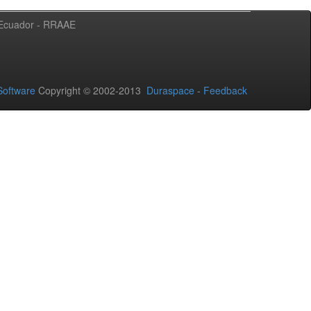
l Ecuador - RRAAE
oftware
Copyright © 2002-2013
Duraspace
-
Feedback