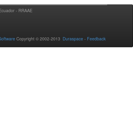
l Ecuador - RRAAE
oftware
Copyright © 2002-2013
Duraspace
-
Feedback