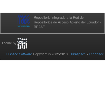
Repositorio integrado a la Red de
Repositorios de Acceso Abierto del Ecuador -
RRAAE
Theme by
DSpace Software
Copyright © 2002-2013
Duraspace
-
Feedback