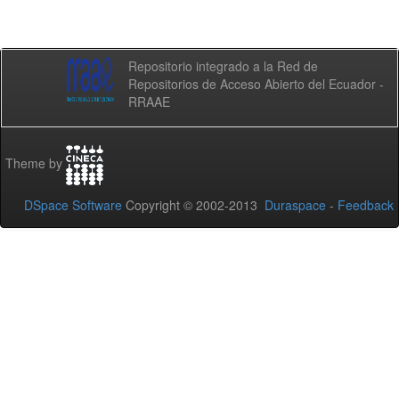
Repositorio integrado a la Red de
Repositorios de Acceso Abierto del Ecuador -
RRAAE
Theme by
DSpace Software
Copyright © 2002-2013
Duraspace
-
Feedback