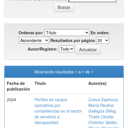
Ordenar por:
En orden:
Resultados por página
Autor/Registro:
Mostrando resultados 1 a 1 de 1
Fecha de
Título
Autor(es)
publicación
2024
Perfiles de cargos
Cueva Espinoza,
operativos por
María Paulina
;
competencias en el sector
Gallegos Déleg,
de servicios a
Thalía Cecilia
;
discapacidad
Ordóñez Valdez,