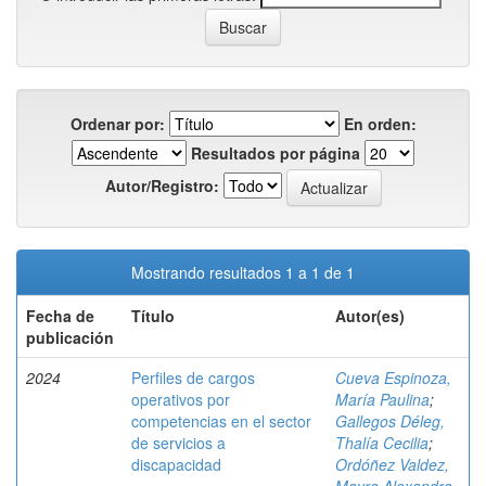
Ordenar por:
En orden:
Resultados por página
Autor/Registro:
Mostrando resultados 1 a 1 de 1
Fecha de
Título
Autor(es)
publicación
2024
Perfiles de cargos
Cueva Espinoza,
operativos por
María Paulina
;
competencias en el sector
Gallegos Déleg,
de servicios a
Thalía Cecilia
;
discapacidad
Ordóñez Valdez,