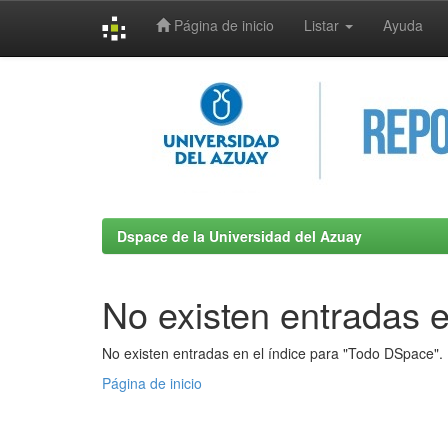
Página de inicio
Listar
Ayuda
Skip
navigation
Dspace de la Universidad del Azuay
No existen entradas e
No existen entradas en el índice para "Todo DSpace".
Página de inicio