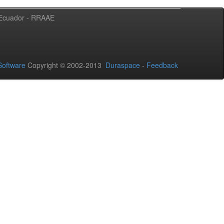
l Ecuador - RRAAE
oftware
Copyright © 2002-2013
Duraspace
-
Feedback