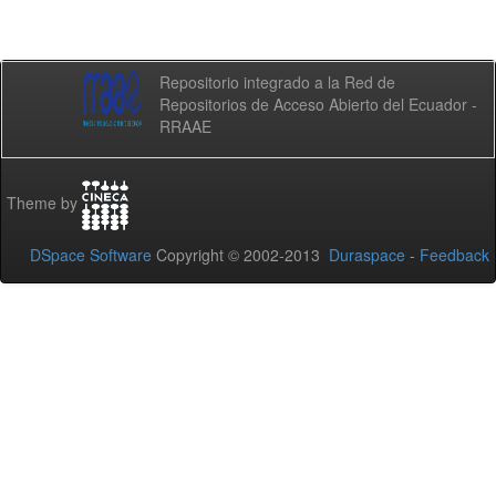
Repositorio integrado a la Red de
Repositorios de Acceso Abierto del Ecuador -
RRAAE
Theme by
DSpace Software
Copyright © 2002-2013
Duraspace
-
Feedback