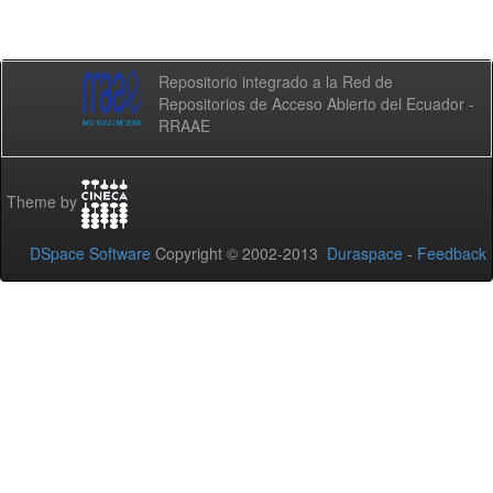
Repositorio integrado a la Red de
Repositorios de Acceso Abierto del Ecuador -
RRAAE
Theme by
DSpace Software
Copyright © 2002-2013
Duraspace
-
Feedback