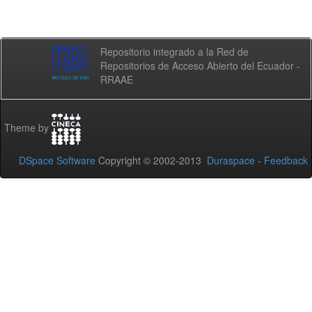
Repositorio integrado a la Red de
Repositorios de Acceso Abierto del Ecuador -
RRAAE
Theme by
DSpace Software
Copyright © 2002-2013
Duraspace
-
Feedback