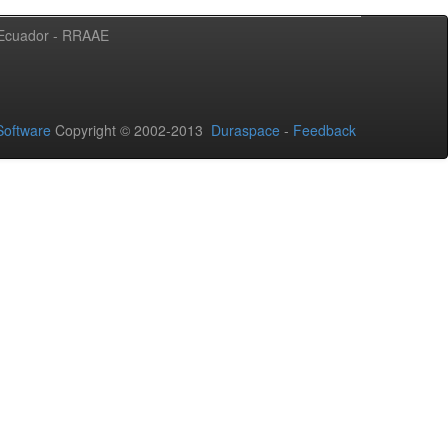
l Ecuador - RRAAE
oftware
Copyright © 2002-2013
Duraspace
-
Feedback