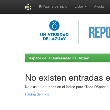
Página de inicio
Listar
Ayuda
Skip
navigation
Dspace de la Universidad del Azuay
No existen entradas e
No existen entradas en el índice para "Todo DSpace".
Página de inicio