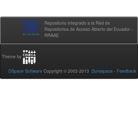
Repositorio integrado a la Red de
Repositorios de Acceso Abierto del Ecuador -
RRAAE
Theme by
DSpace Software
Copyright © 2002-2013
Duraspace
-
Feedback