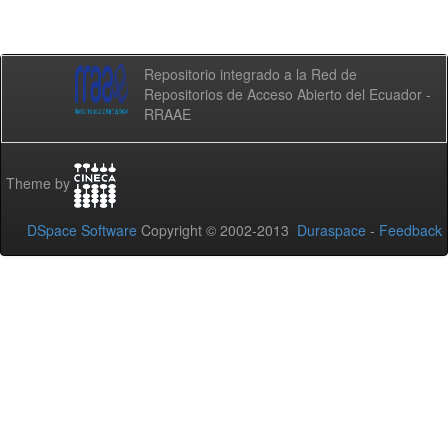
Repositorio integrado a la Red de
Repositorios de Acceso Abierto del Ecuador -
RRAAE
Theme by
DSpace Software
Copyright © 2002-2013
Duraspace
-
Feedback