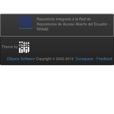
Repositorio integrado a la Red de
Repositorios de Acceso Abierto del Ecuador -
RRAAE
Theme by
DSpace Software
Copyright © 2002-2013
Duraspace
-
Feedback