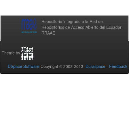
Repositorio integrado a la Red de
Repositorios de Acceso Abierto del Ecuador -
RRAAE
Theme by
DSpace Software
Copyright © 2002-2013
Duraspace
-
Feedback