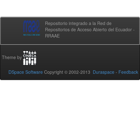
Repositorio integrado a la Red de
Repositorios de Acceso Abierto del Ecuador -
RRAAE
Theme by
DSpace Software
Copyright © 2002-2013
Duraspace
-
Feedback