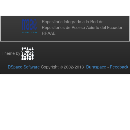
Repositorio integrado a la Red de
Repositorios de Acceso Abierto del Ecuador -
RRAAE
Theme by
DSpace Software
Copyright © 2002-2013
Duraspace
-
Feedback