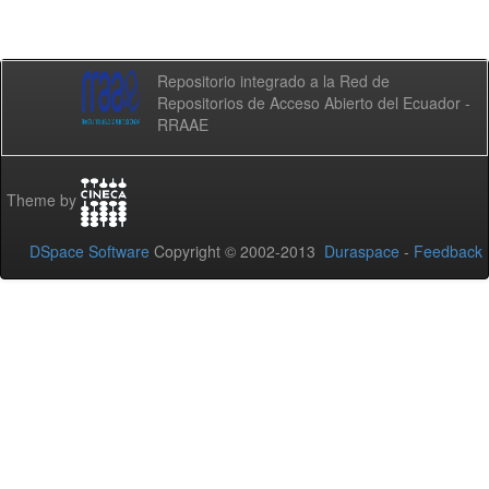
Repositorio integrado a la Red de
Repositorios de Acceso Abierto del Ecuador -
RRAAE
Theme by
DSpace Software
Copyright © 2002-2013
Duraspace
-
Feedback