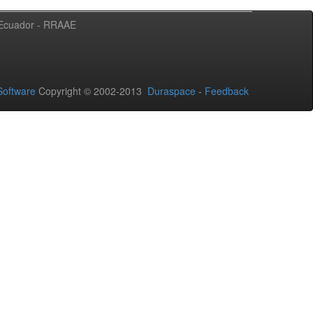
l Ecuador - RRAAE
oftware
Copyright © 2002-2013
Duraspace
-
Feedback