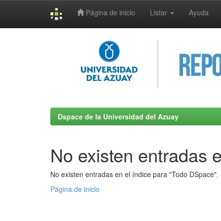
Página de inicio
Listar
Ayuda
Skip
navigation
Dspace de la Universidad del Azuay
No existen entradas e
No existen entradas en el índice para "Todo DSpace".
Página de inicio