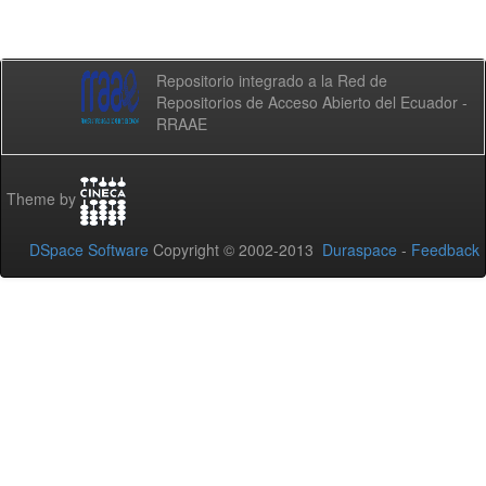
Repositorio integrado a la Red de
Repositorios de Acceso Abierto del Ecuador -
RRAAE
Theme by
DSpace Software
Copyright © 2002-2013
Duraspace
-
Feedback