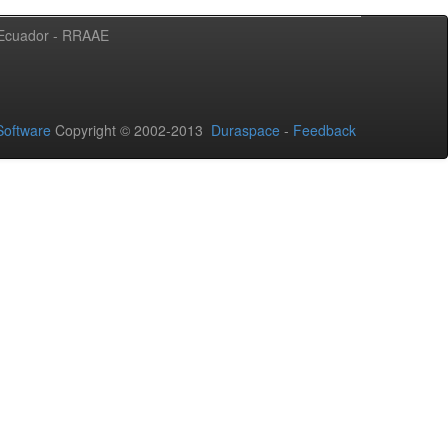
l Ecuador - RRAAE
oftware
Copyright © 2002-2013
Duraspace
-
Feedback