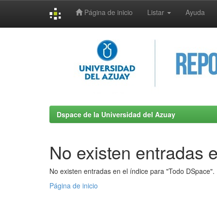
Página de inicio
Listar
Ayuda
Skip
navigation
Dspace de la Universidad del Azuay
No existen entradas e
No existen entradas en el índice para "Todo DSpace".
Página de inicio