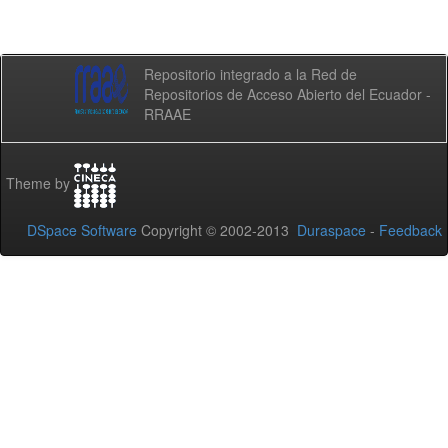
Repositorio integrado a la Red de
Repositorios de Acceso Abierto del Ecuador -
RRAAE
Theme by
DSpace Software
Copyright © 2002-2013
Duraspace
-
Feedback