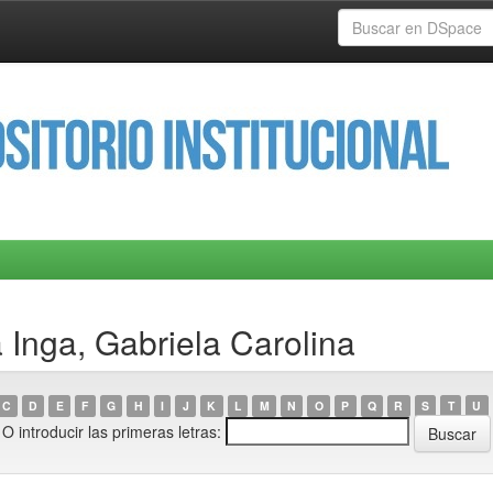
 Inga, Gabriela Carolina
C
D
E
F
G
H
I
J
K
L
M
N
O
P
Q
R
S
T
U
O introducir las primeras letras: