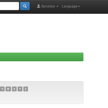
Servicios
Language
V
W
X
Y
Z