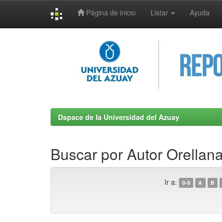
Página de inicio
Listar
Ayuda
Skip
navigation
Dspace de la Universidad del Azuay
Buscar por Autor Orellana
Ir a:
0-9
A
B