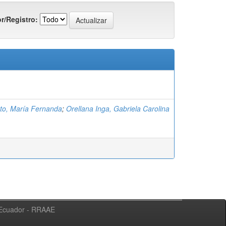
r/Registro:
eto, María Fernanda
;
Orellana Inga, Gabriela Carolina
l Ecuador - RRAAE