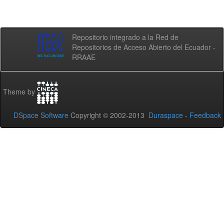
Repositorio integrado a la Red de
Repositorios de Acceso Abierto del Ecuador -
RRAAE
Theme by
DSpace Software
Copyright © 2002-2013
Duraspace
-
Feedback