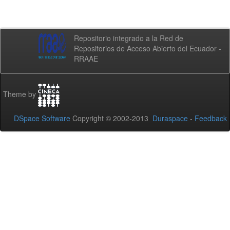
Repositorio integrado a la Red de
Repositorios de Acceso Abierto del Ecuador -
RRAAE
Theme by
DSpace Software
Copyright © 2002-2013
Duraspace
-
Feedback