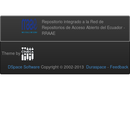
Repositorio integrado a la Red de
Repositorios de Acceso Abierto del Ecuador -
RRAAE
Theme by
DSpace Software
Copyright © 2002-2013
Duraspace
-
Feedback