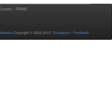
l Ecuador - RRAAE
oftware
Copyright © 2002-2013
Duraspace
-
Feedback