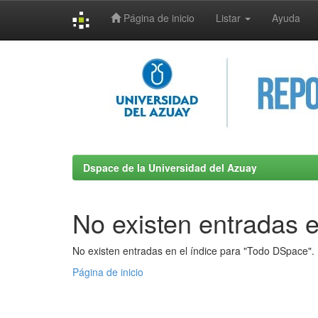
Página de inicio
Listar
Ayuda
Skip
navigation
Dspace de la Universidad del Azuay
No existen entradas e
No existen entradas en el índice para "Todo DSpace".
Página de inicio